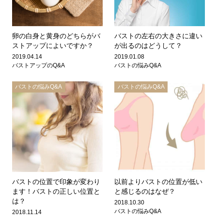
卵の白身と黄身のどちらがバ
バストの左右の大きさに違い
ストアップによいですか？
が出るのはどうして？
2019.04.14
2019.01.08
バストアップのQ&A
バストの悩みQ&A
バストの悩みQ&A
バストの悩みQ&A
バストの位置で印象が変わり
以前よりバストの位置が低い
ます！バストの正しい位置と
と感じるのはなぜ？
は？
2018.10.30
バストの悩みQ&A
2018.11.14