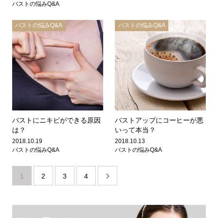
バストの悩みQ&A
バストの悩みQ&A
バストの悩みQ&A
バストにニキビができる原因
バストアップにコーヒーが悪
は？
いって本当？
2018.10.19
2018.10.13
バストの悩みQ&A
バストの悩みQ&A
1
2
3
4
