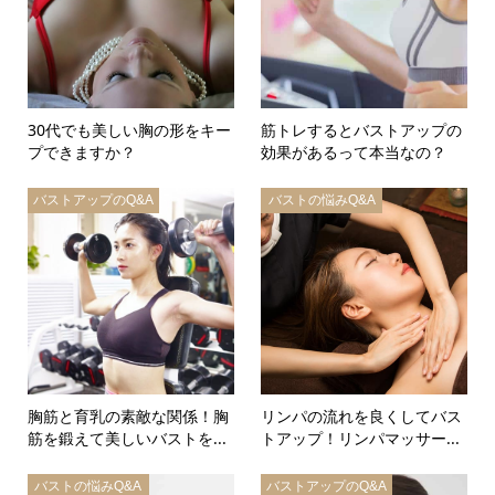
30代でも美しい胸の形をキー
筋トレするとバストアップの
プできますか？
効果があるって本当なの？
バストアップのQ&A
バストの悩みQ&A
胸筋と育乳の素敵な関係！胸
リンパの流れを良くしてバス
筋を鍛えて美しいバストを...
トアップ！リンパマッサー...
バストの悩みQ&A
バストアップのQ&A