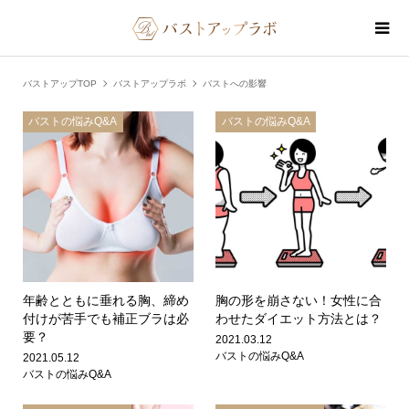
バストアップTOP
バストアップラボ
バストへの影響
バストの悩みQ&A
バストの悩みQ&A
年齢とともに垂れる胸、締め
胸の形を崩さない！女性に合
付けが苦手でも補正ブラは必
わせたダイエット方法とは？
要？
2021.03.12
バストの悩みQ&A
2021.05.12
バストの悩みQ&A