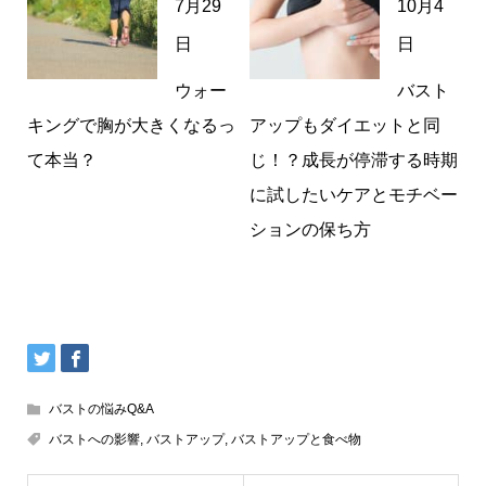
7月29
10月4
日
日
ウォー
バスト
キングで胸が大きくなるっ
アップもダイエットと同
て本当？
じ！？成長が停滞する時期
に試したいケアとモチベー
ションの保ち方
バストの悩みQ&A
バストへの影響
,
バストアップ
,
バストアップと食べ物