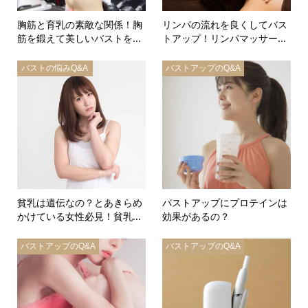
胸筋と育乳の素敵な関係！胸
リンパの流れを良くしてバス
筋を鍛えて美しいバストを...
トアップ！リンパマッサー...
バストの悩みQ&A
バストアップのQ&A
貧乳は遺伝なの？とあきらめ
バストアップにプロテインは
かけている女性必見！貧乳...
効果があるの？
バストアップのQ&A
バストアップのQ&A