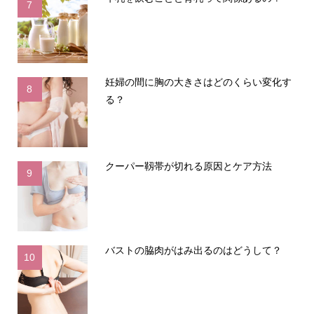
7
妊婦の間に胸の大きさはどのくらい変化す
8
る？
クーパー靱帯が切れる原因とケア方法
9
バストの脇肉がはみ出るのはどうして？
10