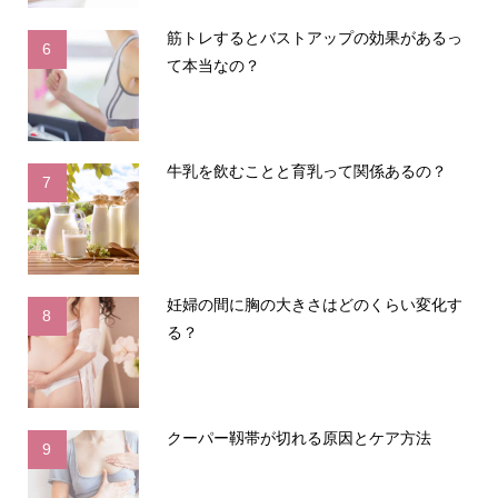
筋トレするとバストアップの効果があるっ
6
て本当なの？
牛乳を飲むことと育乳って関係あるの？
7
妊婦の間に胸の大きさはどのくらい変化す
8
る？
クーパー靱帯が切れる原因とケア方法
9