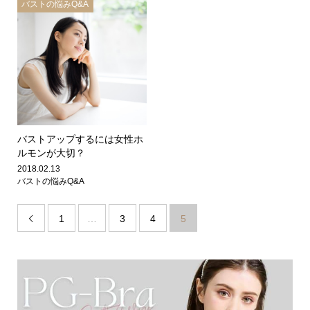
バストの悩みQ&A
バストアップするには女性ホ
ルモンが大切？
2018.02.13
バストの悩みQ&A
1
…
3
4
5
