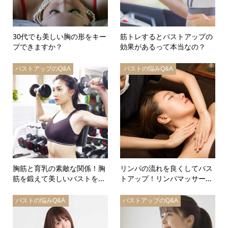
30代でも美しい胸の形をキー
筋トレするとバストアップの
プできますか？
効果があるって本当なの？
バストアップのQ&A
バストの悩みQ&A
胸筋と育乳の素敵な関係！胸
リンパの流れを良くしてバス
筋を鍛えて美しいバストを...
トアップ！リンパマッサー...
バストの悩みQ&A
バストアップのQ&A