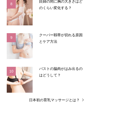
妊婦の間に胸の大きさはど
8
のくらい変化する？
クーパー靱帯が切れる原因
9
とケア方法
バストの脇肉がはみ出るの
10
はどうして？
日本初の育乳マッサージとは？