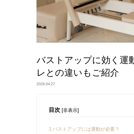
バストアップに効く運
レとの違いもご紹介
2026.04.27
目次
[
]
非表示
1
バストアップには運動が必要？