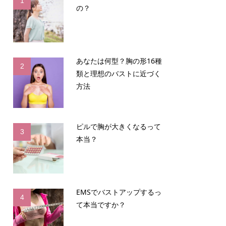
1
の？
あなたは何型？胸の形16種
2
類と理想のバストに近づく
方法
ピルで胸が大きくなるって
3
本当？
EMSでバストアップするっ
4
て本当ですか？