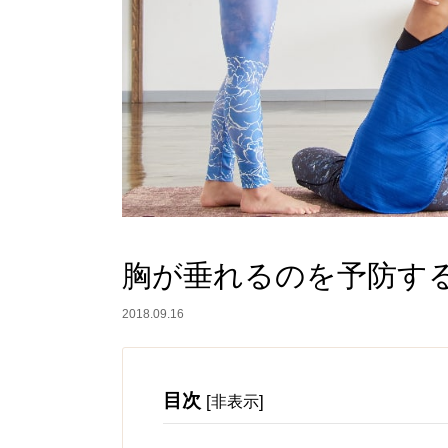
胸が垂れるのを予防す
2018.09.16
目次
[
]
非表示