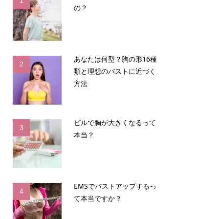
1
の？
あなたは何型？胸の形16種
2
類と理想のバストに近づく
方法
ピルで胸が大きくなるって
3
本当？
EMSでバストアップするっ
4
て本当ですか？