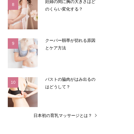
妊婦の間に胸の大きさはど
8
のくらい変化する？
クーパー靱帯が切れる原因
9
とケア方法
バストの脇肉がはみ出るの
10
はどうして？
日本初の育乳マッサージとは？