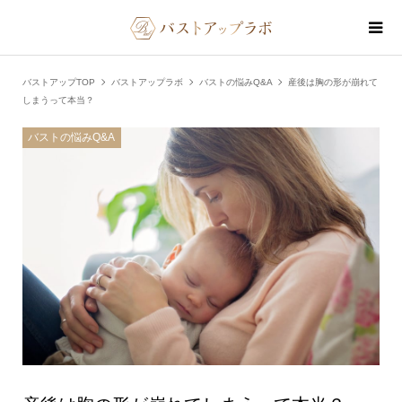
バストアップTOP
バストアップラボ
バストの悩みQ&A
産後は胸の形が崩れて
しまうって本当？
バストの悩みQ&A