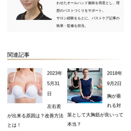
わせたオールハンド施術を得意とし、理
想のバストづくりをサポート。
サロン経験をもとに、バストケア記事の
執筆・監修を担当。
関連記事
2023年
2018年
5月31
9月2日
日
胸が垂
れる対
左右差
策として大胸筋が良いって
が出来る原因は？改善方法
本当？
とは！