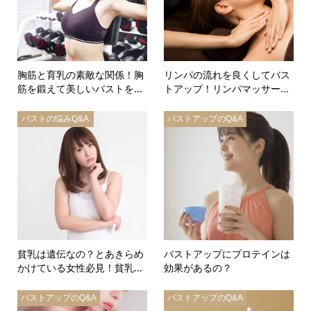
胸筋と育乳の素敵な関係！胸
リンパの流れを良くしてバス
筋を鍛えて美しいバストを...
トアップ！リンパマッサー...
バストの悩みQ&A
バストアップのQ&A
貧乳は遺伝なの？とあきらめ
バストアップにプロテインは
かけている女性必見！貧乳...
効果があるの？
バストアップのQ&A
バストアップのQ&A