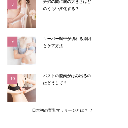
妊婦の間に胸の大きさはど
8
のくらい変化する？
クーパー靱帯が切れる原因
9
とケア方法
バストの脇肉がはみ出るの
10
はどうして？
日本初の育乳マッサージとは？