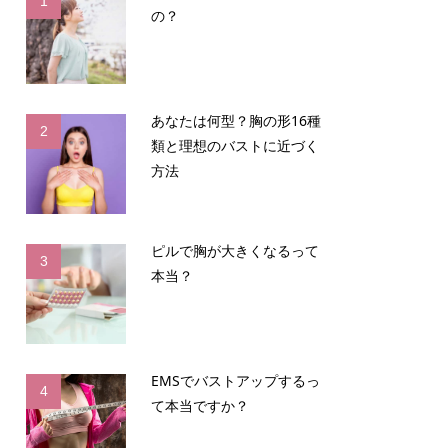
1
の？
あなたは何型？胸の形16種
2
類と理想のバストに近づく
方法
ピルで胸が大きくなるって
3
本当？
EMSでバストアップするっ
4
て本当ですか？