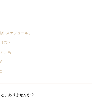
集中スケジュール」
リスト
ア」も！
A
に
こと、ありませんか？