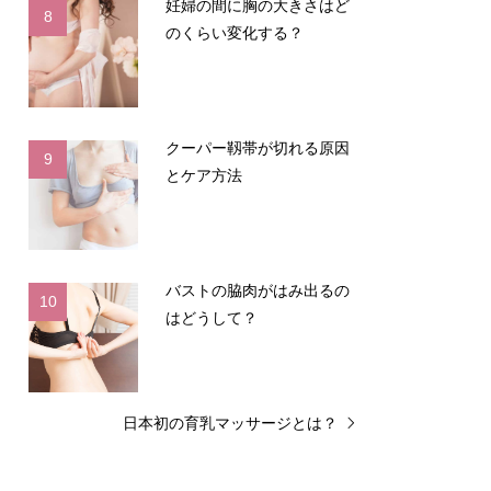
妊婦の間に胸の大きさはど
8
のくらい変化する？
クーパー靱帯が切れる原因
9
とケア方法
バストの脇肉がはみ出るの
10
はどうして？
日本初の育乳マッサージとは？