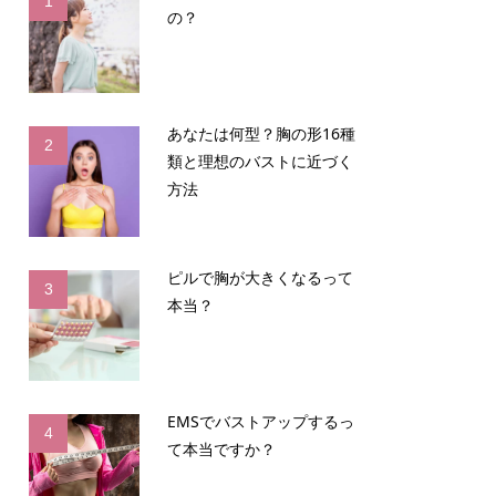
1
の？
あなたは何型？胸の形16種
2
類と理想のバストに近づく
方法
ピルで胸が大きくなるって
3
本当？
EMSでバストアップするっ
4
て本当ですか？