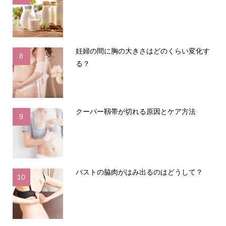
妊婦の間に胸の大きさはどのくらい変化す
8
る？
クーパー靱帯が切れる原因とケア方法
9
バストの脇肉がはみ出るのはどうして？
10