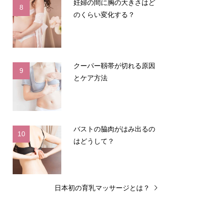
妊婦の間に胸の大きさはど
8
のくらい変化する？
クーパー靱帯が切れる原因
9
とケア方法
バストの脇肉がはみ出るの
10
はどうして？
日本初の育乳マッサージとは？