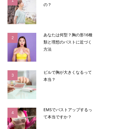
1
の？
あなたは何型？胸の形16種
2
類と理想のバストに近づく
方法
ピルで胸が大きくなるって
3
本当？
EMSでバストアップするっ
4
て本当ですか？