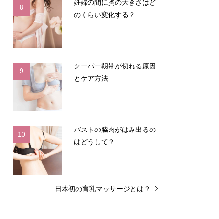
妊婦の間に胸の大きさはど
8
のくらい変化する？
クーパー靱帯が切れる原因
9
とケア方法
バストの脇肉がはみ出るの
10
はどうして？
日本初の育乳マッサージとは？