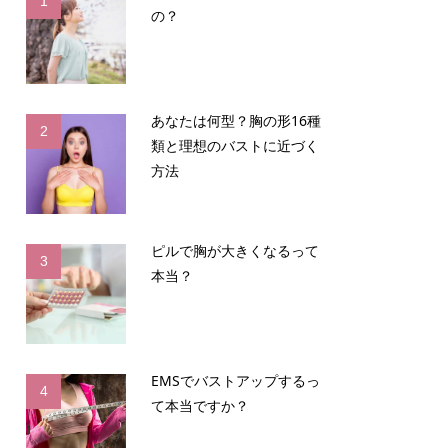
1
の？
あなたは何型？胸の形16種
2
類と理想のバストに近づく
方法
ピルで胸が大きくなるって
3
本当？
EMSでバストアップするっ
4
て本当ですか？