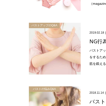
（magazin
バストアップのQ&A
2019.02.18
NG行
バストアッ
をするため
筋を鍛えるエ
バストの悩みQ&A
2018.11.14
バスト