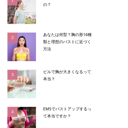
1
の？
あなたは何型？胸の形16種
2
類と理想のバストに近づく
方法
ピルで胸が大きくなるって
3
本当？
EMSでバストアップするっ
4
て本当ですか？