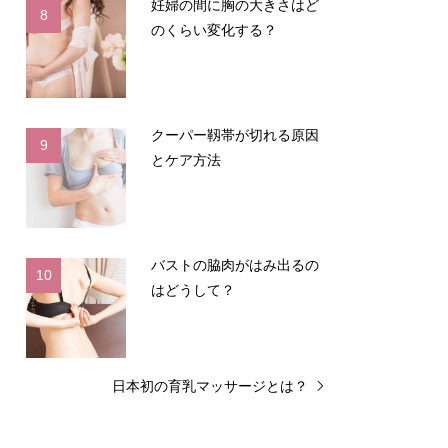
妊婦の間に胸の大きさはど
8
のくらい変化する？
クーパー靱帯が切れる原因
9
とケア方法
バストの脇肉がはみ出るの
10
はどうして？
日本初の育乳マッサージとは？