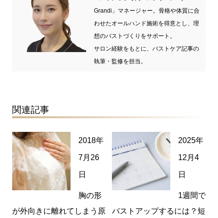
Grandi」マネージャー。骨格や体質に合
わせたオールハンド施術を得意とし、理
想のバストづくりをサポート。
サロン経験をもとに、バストケア記事の
執筆・監修を担当。
関連記事
2018年
2025年
7月26
12月4
日
日
胸の形
1週間で
が外向きに離れてしまう原
バストアップするには？短