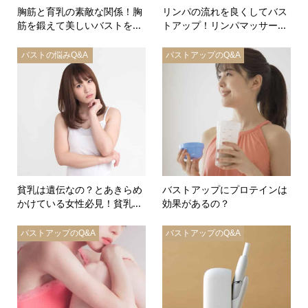
胸筋と育乳の素敵な関係！胸
リンパの流れを良くしてバス
筋を鍛えて美しいバストを...
トアップ！リンパマッサー...
バストの悩みQ&A
バストアップのQ&A
貧乳は遺伝なの？とあきらめ
バストアップにプロテインは
かけている女性必見！貧乳...
効果があるの？
バストアップのQ&A
バストアップのQ&A