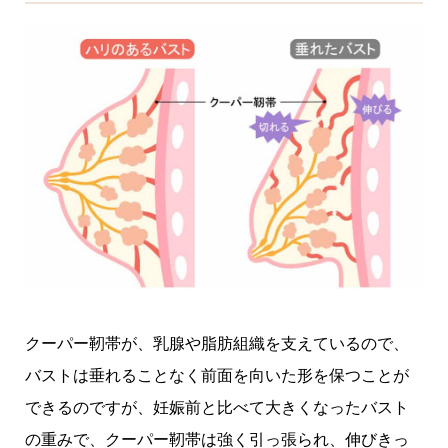
クーパー靭帯が、乳腺や脂肪組織を支えているので、
バストは垂れることなく前面を向いた形を保つことが
できるのですが、妊娠前と比べて大きくなったバスト
の重みで、クーパー靭帯は強く引っ張られ、伸びきっ