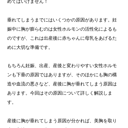
めてはいけません！
垂れてしまうまでにはいくつかの原因があります。妊
娠中に胸が膨らむのは女性ホルモンの活性化によるも
のですが、これは出産後に赤ちゃんに母乳をあげるた
めに大切な準備です。
もちろん妊娠、出産、産後と変わりやすい女性ホルモ
ンも下垂の原因ではありますが、そのほかにも胸の構
造や血流の悪さなど、産後に胸が垂れてしまう原因は
あります。今回はその原因について詳しく解説しま
す。
産後に胸が垂れてしまう原因が分かれば、美胸を取り