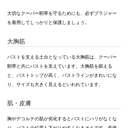
大切なクーパー靭帯を守るためにも、必ずブラジャー
を着用してしっかりと保護しましょう。
大胸筋
バストを支える土台となっている大胸筋は、クーパー
靭帯と共にバストを支えています。大胸筋を鍛える
と、バストトップが高く、バストラインがきれいにな
り、サイズも大きく見えるといわれています。
肌・皮膚
胸やデコルテの肌が劣化するとバストにハリがなくな
り、バストの位置も下がりやすくなるそうです。産後