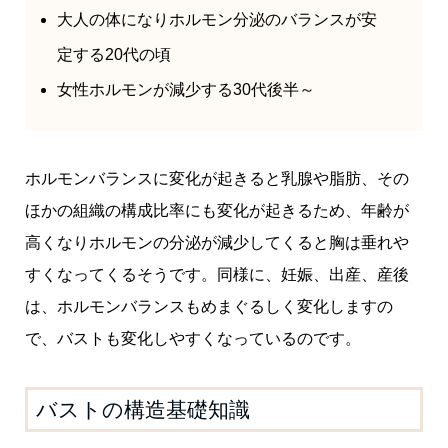
大人の体になりホルモン分泌のバランスが安
定する20代の頃
女性ホルモンが減少する30代後半～
ホルモンバランスに変化が起きると乳腺や脂肪、その
ほかの組織の構成比率にも変化が起きるため、年齢が
高くなりホルモンの分泌が減少してくると胸は垂れや
すくなってくるそうです。同様に、妊娠、出産、産後
は、ホルモンバランスもめまぐるしく変化しますの
で、バストも変化しやすくなっているのです。
バストの構造基礎知識