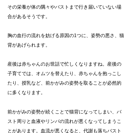
その栄養が体の隅々やバストまで行き届いていない場
合があるそうです。
胸の血行の流れを妨げる原因の1つに、姿勢の悪さ、猫
背があげられます。
産後は赤ちゃんのお世話で忙しくなりますね。産後の
子育てでは、オムツを替えたり、赤ちゃんを抱っこし
たり、授乳など、前かがみの姿勢を取ることが必然的
に多くなります。
前かがみの姿勢が続くことで猫背になってしまい、バ
スト周りと血液やリンパの流れが悪くなってしまうこ
とがあります。血流が悪くなると、代謝も落ちバスト