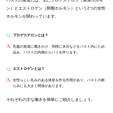
バストの発達には、主にプロゲステロン（黄体ホルモ
ン）とエストロゲン（卵胞ホルモン）という2つの女性
ホルモンが関わっています。
プロゲステロンとは？
乳腺の発達に働きかけ、同時に水分などをバスト内にため
込み、バストの内側からハリを作ります。
エストロゲンとは？
女性らしい丸みのある体形を作る作用があり、バストの膨
らみにも大きく関係があります。
それぞれの主な働きを簡単にご紹介しましょう。