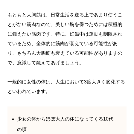
もともと大胸筋は、日常生活を送る上であまり使うこ
とがない筋肉なので、美しい胸を保つためには積極的
に鍛えたい筋肉です。特に、妊娠中は運動も制限され
ているため、全体的に筋肉が衰えている可能性があ
り、もちろん大胸筋も衰えている可能性がありますの
で、意識して鍛えてあげましょう。
一般的に女性の体は、人生において3度大きく変化する
といわれています。
少女の体からほぼ大人の体になってくる10代
の頃