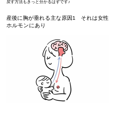
戻す方法もきっと分かるはずです♪
産後に胸が垂れる主な原因1 それは女性
ホルモンにあり