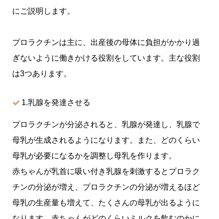
にご説明します。
プロラクチンは主に、出産後の母体に負担がかかり過
ぎないように働きかける役割をしています。主な役割
は3つあります。
1.乳腺を発達させる
プロラクチンが分泌されると、乳腺が発達し、乳腺で
母乳が生成されるようになります。また、どのくらい
母乳が必要になるかを調整し母乳を作ります。
赤ちゃんが乳首に吸い付き乳腺を刺激するとプロラク
チンの分泌が増え、プロラクチンの分泌が増えるほど
母乳の生産量も増えて、たくさんの母乳が出るように
なります。赤ちゃんがどのくらいミルクを飲むのかに