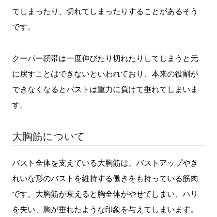
てしまったり、切れてしまったりすることがあるそう
です。
クーパー靭帯は一度伸びたり切れたりしてしまうと元
に戻すことはできないといわれており、本来の役割が
できなくなるとバストは重力に負けて垂れてしまいま
す。
大胸筋について
バスト全体を支えている大胸筋は、バストアップやき
れいな形のバストを維持する働きをも持っている筋肉
です。大胸筋が衰えると胸全体がやせてしまい、ハリ
を失い、胸が垂れたような印象を与えてしまいます。