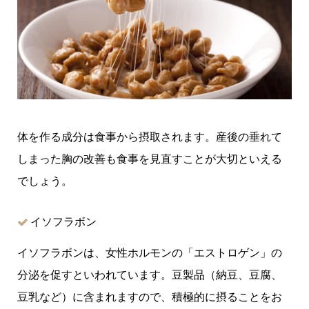
体を作る成分は食事から摂取されます。産後の垂れて
しまった胸の改善も食事を見直すことが大切といえる
でしょう。
イソフラボン
イソフラボンは、女性ホルモンの「エストロゲン」の
分泌を促すといわれています。豆製品（納豆、豆腐、
豆乳など）に含まれますので、積極的に摂ることをお