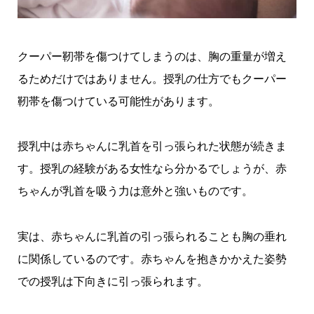
クーパー靭帯を傷つけてしまうのは、胸の重量が増え
るためだけではありません。授乳の仕方でもクーパー
靭帯を傷つけている可能性があります。
授乳中は赤ちゃんに乳首を引っ張られた状態が続きま
す。授乳の経験がある女性なら分かるでしょうが、赤
ちゃんが乳首を吸う力は意外と強いものです。
実は、赤ちゃんに乳首の引っ張られることも胸の垂れ
に関係しているのです。赤ちゃんを抱きかかえた姿勢
での授乳は下向きに引っ張られます。