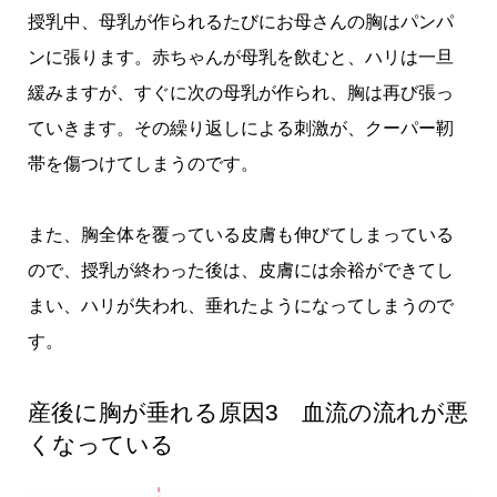
授乳中、母乳が作られるたびにお母さんの胸はパンパ
ンに張ります。赤ちゃんが母乳を飲むと、ハリは一旦
緩みますが、すぐに次の母乳が作られ、胸は再び張っ
ていきます。その繰り返しによる刺激が、クーパー靭
帯を傷つけてしまうのです。
また、胸全体を覆っている皮膚も伸びてしまっている
ので、授乳が終わった後は、皮膚には余裕ができてし
まい、ハリが失われ、垂れたようになってしまうので
す。
産後に胸が垂れる原因3 血流の流れが悪
くなっている