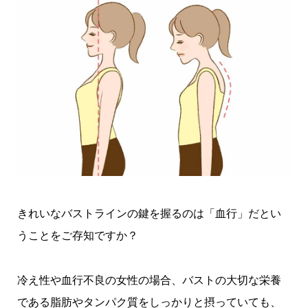
きれいなバストラインの鍵を握るのは「血行」だとい
うことをご存知ですか？
冷え性や血行不良の女性の場合、バストの大切な栄養
である脂肪やタンパク質をしっかりと摂っていても、