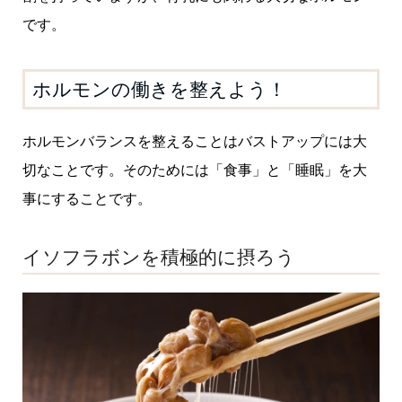
です。
ホルモンの働きを整えよう！
ホルモンバランスを整えることはバストアップには大
切なことです。そのためには「食事」と「睡眠」を大
事にすることです。
イソフラボンを積極的に摂ろう