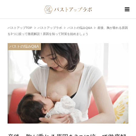
バストアップTOP
バストアップラボ
バストの悩みQ&A
産後、胸が垂れる原因
を3つに絞って徹底解説！原因を知って対策を始めましょう
バストの悩みQ&A