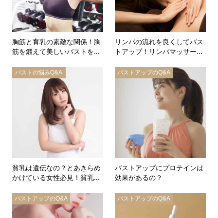
胸筋と育乳の素敵な関係！胸
リンパの流れを良くしてバス
筋を鍛えて美しいバストを...
トアップ！リンパマッサー...
バストの悩みQ&A
バストアップのQ&A
貧乳は遺伝なの？とあきらめ
バストアップにプロテインは
かけている女性必見！貧乳...
効果があるの？
バストアップのQ&A
バストアップのQ&A