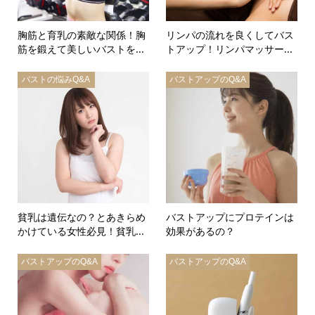
胸筋と育乳の素敵な関係！胸
リンパの流れを良くしてバス
筋を鍛えて美しいバストを...
トアップ！リンパマッサー...
バストの悩みQ&A
バストアップのQ&A
貧乳は遺伝なの？とあきらめ
バストアップにプロテインは
かけている女性必見！貧乳...
効果があるの？
バストアップのQ&A
バストアップのQ&A