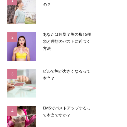
1
の？
あなたは何型？胸の形16種
2
類と理想のバストに近づく
方法
ピルで胸が大きくなるって
3
本当？
EMSでバストアップするっ
4
て本当ですか？