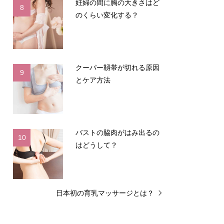
妊婦の間に胸の大きさはど
8
のくらい変化する？
クーパー靱帯が切れる原因
9
とケア方法
バストの脇肉がはみ出るの
10
はどうして？
日本初の育乳マッサージとは？