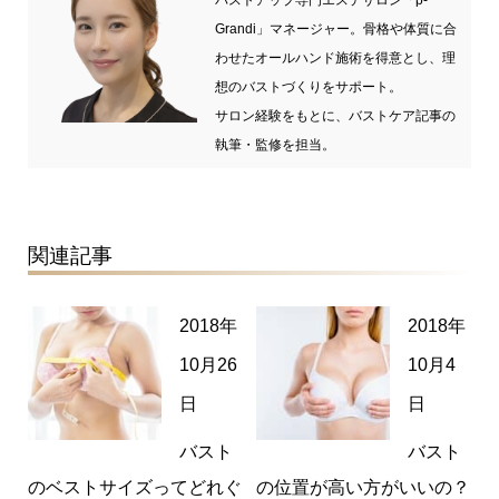
Grandi」マネージャー。骨格や体質に合
わせたオールハンド施術を得意とし、理
想のバストづくりをサポート。
サロン経験をもとに、バストケア記事の
執筆・監修を担当。
関連記事
2018年
2018年
10月26
10月4
日
日
バスト
バスト
のベストサイズってどれぐ
の位置が高い方がいいの？