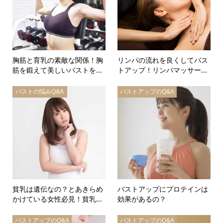
胸筋と育乳の素敵な関係！胸
リンパの流れを良くしてバス
筋を鍛えて美しいバストを...
トアップ！リンパマッサー...
バストの悩みQ&A
バストアップのQ&A
貧乳は遺伝なの？とあきらめ
バストアップにプロテインは
かけている女性必見！貧乳...
効果があるの？
バストアップのQ&A
バストアップのQ&A