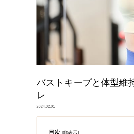
バストキープと体型維
レ
2024.02.01
目次
[
]
非表示