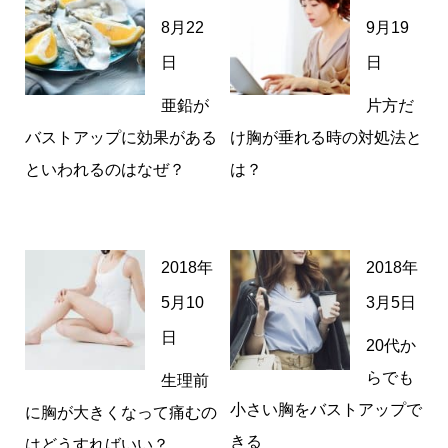
8月22
9月19
日
日
亜鉛が
片方だ
バストアップに効果がある
け胸が垂れる時の対処法と
といわれるのはなぜ？
は？
2018年
2018年
5月10
3月5日
日
20代か
らでも
生理前
小さい胸をバストアップで
に胸が大きくなって痛むの
きる
はどうすればいい？