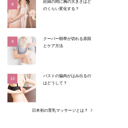
妊婦の間に胸の大きさはど
8
のくらい変化する？
クーパー靱帯が切れる原因
9
とケア方法
バストの脇肉がはみ出るの
10
はどうして？
日本初の育乳マッサージとは？