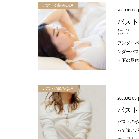
バストの悩みQ&A
2018.02.06
バスト
は？
アンダーバ
ンダーバス
ト下の胴体で
バストの悩みQ&A
2018.02.05
バスト
バストの形
って違いが
か、日本人に