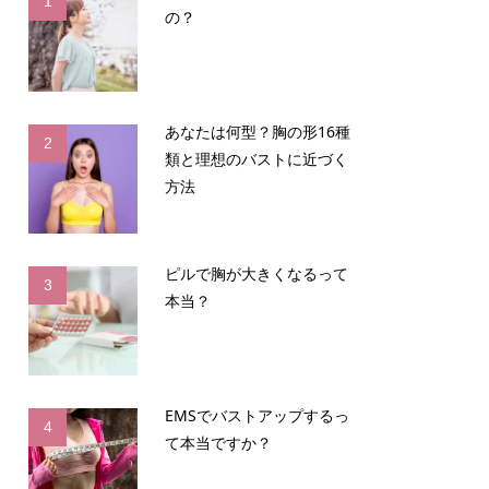
1
の？
あなたは何型？胸の形16種
2
類と理想のバストに近づく
方法
ピルで胸が大きくなるって
3
本当？
EMSでバストアップするっ
4
て本当ですか？