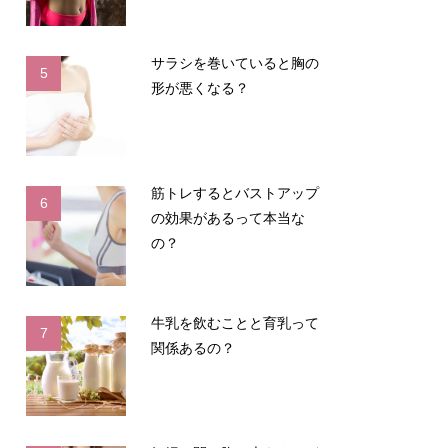
サラシを巻いていると胸の
5
形が悪くなる？
筋トレするとバストアップ
6
の効果があるって本当な
の？
牛乳を飲むことと育乳って
7
関係あるの？