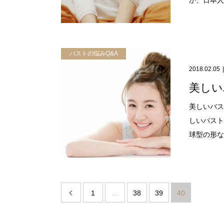
バストの悩みQ&A
2018.02.05
美しい
美しいバス
しいバスト
球型の形など
1
…
38
39
40
