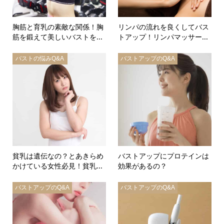
胸筋と育乳の素敵な関係！胸
リンパの流れを良くしてバス
筋を鍛えて美しいバストを...
トアップ！リンパマッサー...
バストの悩みQ&A
バストアップのQ&A
貧乳は遺伝なの？とあきらめ
バストアップにプロテインは
かけている女性必見！貧乳...
効果があるの？
バストアップのQ&A
バストアップのQ&A