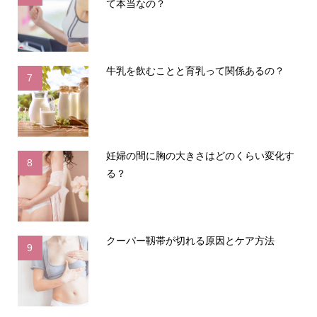
て本当なの？
牛乳を飲むことと育乳って関係あるの？
7
妊婦の間に胸の大きさはどのくらい変化す
8
る？
クーパー靱帯が切れる原因とケア方法
9